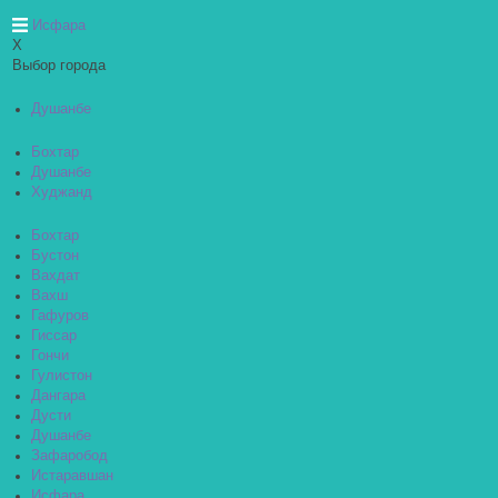
Исфара
X
Выбор города
Душанбе
Бохтар
Душанбе
Худжанд
Бохтар
Бустон
Вахдат
Вахш
Гафуров
Гиссар
Гончи
Гулистон
Дангара
Дусти
Душанбе
Зафаробод
Истаравшан
Исфара