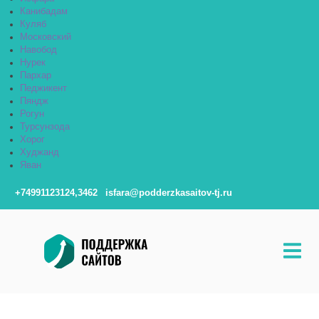
Канибадам
Куляб
Московский
Навобод
Нурек
Пархар
Педжикент
Пяндж
Рогун
Турсунзода
Хорог
Худжанд
Яван
+74991123124,3462
isfara@podderzkasaitov-tj.ru