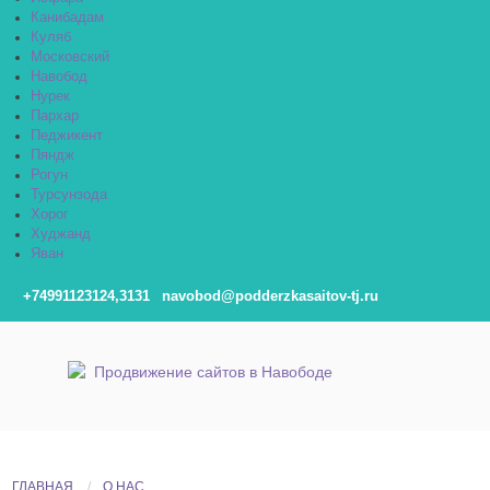
Канибадам
Куляб
Московский
Навобод
Нурек
Пархар
Педжикент
Пяндж
Рогун
Турсунзода
Хорог
Худжанд
Яван
+74991123124,3131
navobod@podderzkasaitov-tj.ru
ГЛАВНАЯ
О НАС