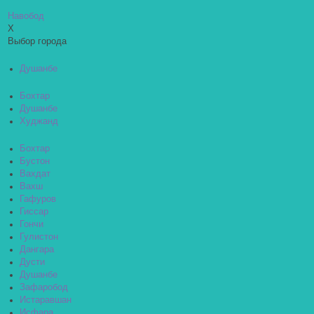
Навобод
X
Выбор города
Душанбе
Бохтар
Душанбе
Худжанд
Бохтар
Бустон
Вахдат
Вахш
Гафуров
Гиссар
Гончи
Гулистон
Дангара
Дусти
Душанбе
Зафаробод
Истаравшан
Исфара