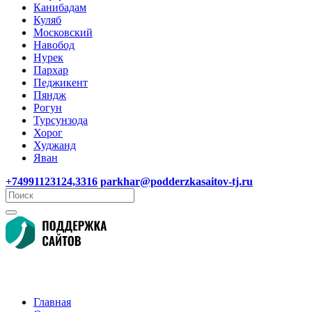
Канибадам
Куляб
Московский
Навобод
Нурек
Пархар
Педжикент
Пяндж
Рогун
Турсунзода
Хорог
Худжанд
Яван
+74991123124,3316
parkhar@podderzkasaitov-tj.ru
Главная