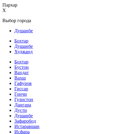
Пархар
X
Выбор города
Душанбе
Бохтар
Душанбе
Худжанд
Бохтар
Бустон
Вахдат
Вахш
Гафуров
Гиссар
Гончи
Гулистон
Дангара
Дусти
Душанбе
Зафаробод
Истаравшан
Исфара