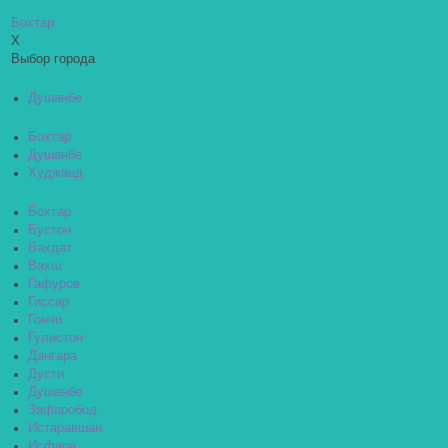
Бохтар
X
Выбор города
Душанбе
Бохтар
Душанбе
Худжанд
Бохтар
Бустон
Вахдат
Вахш
Гафуров
Гиссар
Гончи
Гулистон
Дангара
Дусти
Душанбе
Зафаробод
Истаравшан
Исфара