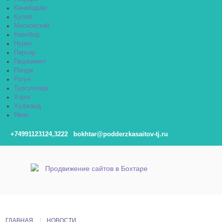
Канибадам
Куляб
Московский
Навобод
Нурек
Пархар
Педжикент
Пяндж
Рогун
Турсунзода
Хорог
Худжанд
Яван
+74991123124,3222
bokhtar@podderzkasaitov-tj.ru
ГЛАВНАЯ
НОВОСТИ