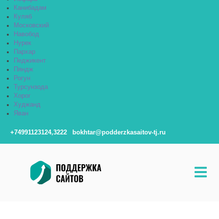
Канибадам
Куляб
Московский
Навобод
Нурек
Пархар
Педжикент
Пяндж
Рогун
Турсунзода
Хорог
Худжанд
Яван
+74991123124,3222
bokhtar@podderzkasaitov-tj.ru