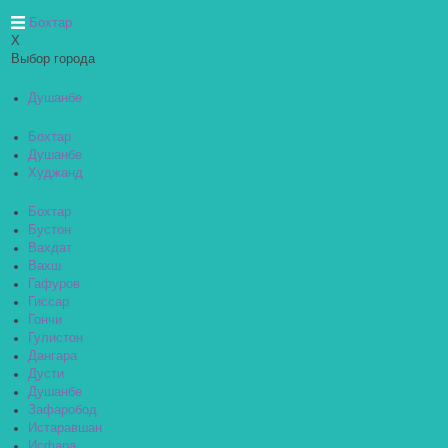
Бохтар
X
Выбор города
Душанбе
Бохтар
Душанбе
Худжанд
Бохтар
Бустон
Вахдат
Вахш
Гафуров
Гиссар
Гончи
Гулистон
Дангара
Дусти
Душанбе
Зафаробод
Истаравшан
Исфара