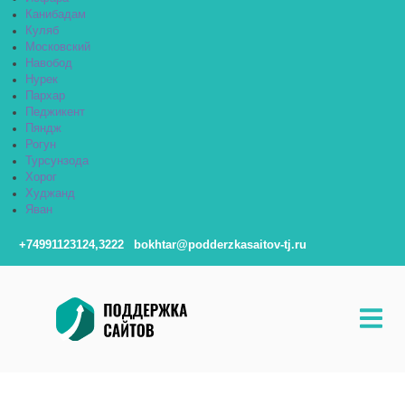
Канибадам
Куляб
Московский
Навобод
Нурек
Пархар
Педжикент
Пяндж
Рогун
Турсунзода
Хорог
Худжанд
Яван
+74991123124,3222
bokhtar@podderzkasaitov-tj.ru