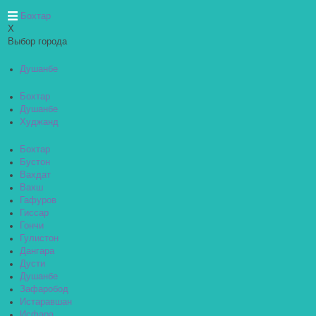
Бохтар
X
Выбор города
Душанбе
Бохтар
Душанбе
Худжанд
Бохтар
Бустон
Вахдат
Вахш
Гафуров
Гиссар
Гончи
Гулистон
Дангара
Дусти
Душанбе
Зафаробод
Истаравшан
Исфара