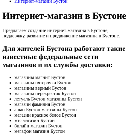
Интернет-магазин Бустон
Интернет-магазин в Бустоне
Предлагаем создание интернет-магазина в Бустоне,
поддержку, развитие и продвижение магазина в Бустоне.
Для жителей Бустона работают такие
известные федеральные сети
магазинов и их службы доставки:
магазины магнит Бустон
магазины пятерочка Бустон
магазины верный Бустон
магазины перекресток Бустон
летуаль Бустон магазины Бустон
магазин фамилия Бустон
ашан Бустон магазины Бустон
магазин красное белое Бустон
мтс магазин Бустон
билайн магазин Бустон
мегафон магазин Бустон