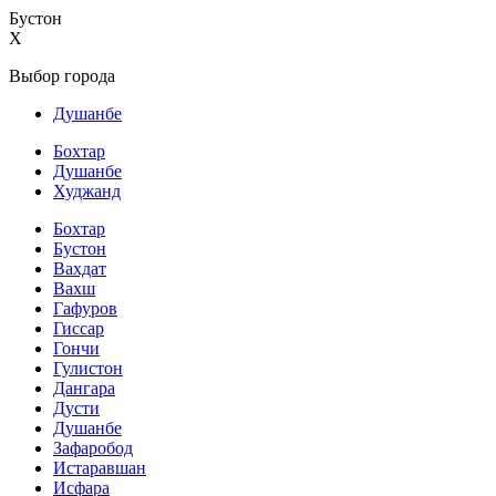
Бустон
X
Выбор города
Душанбе
Бохтар
Душанбе
Худжанд
Бохтар
Бустон
Вахдат
Вахш
Гафуров
Гиссар
Гончи
Гулистон
Дангара
Дусти
Душанбе
Зафаробод
Истаравшан
Исфара