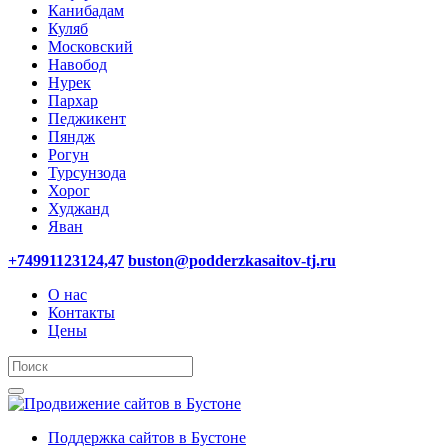
Канибадам
Куляб
Московский
Навобод
Нурек
Пархар
Педжикент
Пяндж
Рогун
Турсунзода
Хорог
Худжанд
Яван
+74991123124,47
buston@podderzkasaitov-tj.ru
О нас
Контакты
Цены
Поддержка сайтов в Бустоне