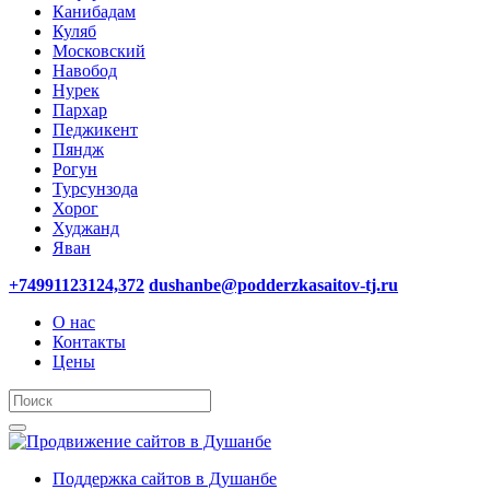
Канибадам
Куляб
Московский
Навобод
Нурек
Пархар
Педжикент
Пяндж
Рогун
Турсунзода
Хорог
Худжанд
Яван
+74991123124,372
dushanbe@podderzkasaitov-tj.ru
О нас
Контакты
Цены
Поддержка сайтов в Душанбе