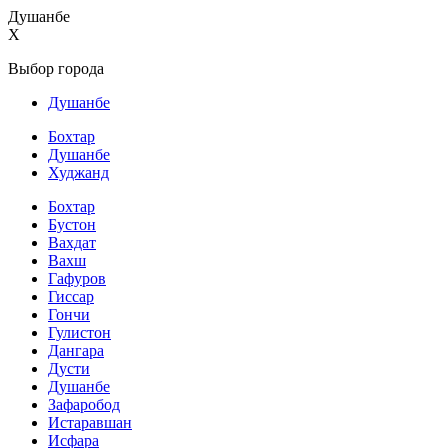
Душанбе
X
Выбор города
Душанбе
Бохтар
Душанбе
Худжанд
Бохтар
Бустон
Вахдат
Вахш
Гафуров
Гиссар
Гончи
Гулистон
Дангара
Дусти
Душанбе
Зафаробод
Истаравшан
Исфара