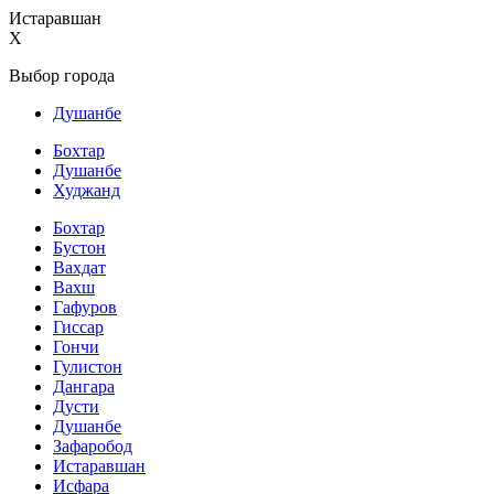
Истаравшан
X
Выбор города
Душанбе
Бохтар
Душанбе
Худжанд
Бохтар
Бустон
Вахдат
Вахш
Гафуров
Гиссар
Гончи
Гулистон
Дангара
Дусти
Душанбе
Зафаробод
Истаравшан
Исфара