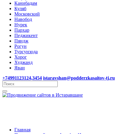
Канибадам
Куляб
Московский
Навобод
Нурек
Пархар
Педжикент
Пяндж
Рогун
Турсунзода
Хорог
Худжанд
Яван
+74991123124,3454
istaravshan@podderzkasaitov-tj.ru
Главная