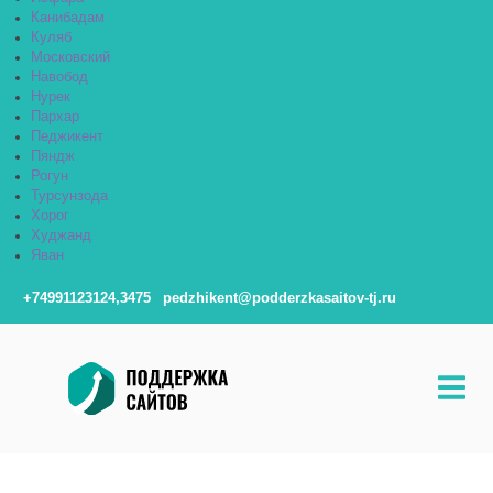
Канибадам
Куляб
Московский
Навобод
Нурек
Пархар
Педжикент
Пяндж
Рогун
Турсунзода
Хорог
Худжанд
Яван
+74991123124,3475
pedzhikent@podderzkasaitov-tj.ru