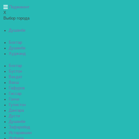
Педжикент
X
Выбор города
Душанбе
Бохтар
Душанбе
Худжанд
Бохтар
Бустон
Вахдат
Вахш
Гафуров
Гиссар
Гончи
Гулистон
Дангара
Дусти
Душанбе
Зафаробод
Истаравшан
Исфара