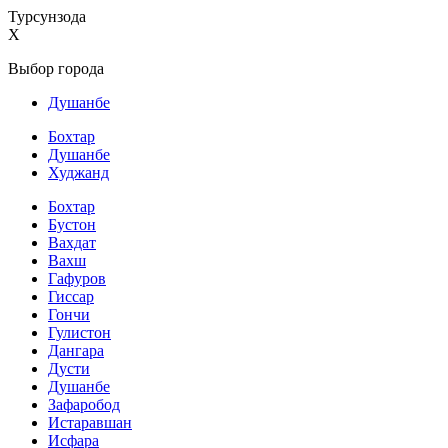
Турсунзода
X
Выбор города
Душанбе
Бохтар
Душанбе
Худжанд
Бохтар
Бустон
Вахдат
Вахш
Гафуров
Гиссар
Гончи
Гулистон
Дангара
Дусти
Душанбе
Зафаробод
Истаравшан
Исфара