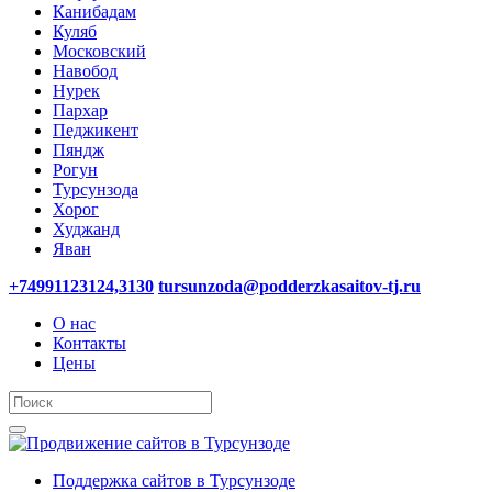
Канибадам
Куляб
Московский
Навобод
Нурек
Пархар
Педжикент
Пяндж
Рогун
Турсунзода
Хорог
Худжанд
Яван
+74991123124,3130
tursunzoda@podderzkasaitov-tj.ru
О нас
Контакты
Цены
Поддержка сайтов в Турсунзоде