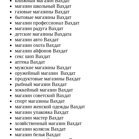
книжный магазин Вахдат
магазин школьный Вахдат
газовые магазины Вахдат
бытовые магазины Вахдат
магазин профессионал Вахдат
магазин радуга Вахдат
детские магазины Вахдата
магазин авто Вахдат
магазин охота Вахдат
магазин айфонов Вахдат
секс шоп Вахдат
аптека Вахдат
мужские магазины Вахдат
оружейный магазин Вахдат
продуктовые магазины Вахдат
рыбный магазин Вахдат
хоккейный магазин Вахдат
магазин советский Вахдат
спорт магазины Вахдат
магазин женской одежды Вахдат
магазин упаковка Вахдат
магазин мастер Вахдат
хозяйственный магазин Вахдат
магазин колясок Вахдат
магазин белья Вахдат