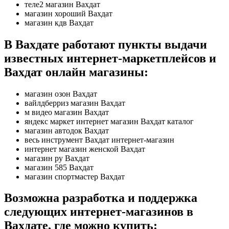
теле2 магазин Вахдат
магазин хороший Вахдат
магазин кдв Вахдат
В Вахдате
работают пункты выдачи
известных интернет-маркетплейсов и
Вахдат онлайн магазины:
магазин озон Вахдат
вайлдберриз магазин Вахдат
м видео магазин Вахдат
яндекс маркет интернет магазин Вахдат каталог
магазин автодок Вахдат
весь инструмент Вахдат интернет-магазин
интернет магазин женской Вахдат
магазин ру Вахдат
магазин 585 Вахдат
магазин спортмастер Вахдат
Возможна разработка и поддержка
следующих интернет-магазинов в
Вахдате, где можно купить: