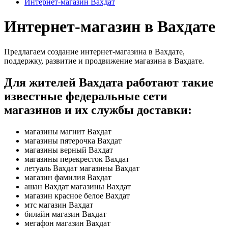
Интернет-магазин Вахдат
Интернет-магазин в Вахдате
Предлагаем создание интернет-магазина в Вахдате,
поддержку, развитие и продвижение магазина в Вахдате.
Для жителей Вахдата работают такие
известные федеральные сети
магазинов и их службы доставки:
магазины магнит Вахдат
магазины пятерочка Вахдат
магазины верный Вахдат
магазины перекресток Вахдат
летуаль Вахдат магазины Вахдат
магазин фамилия Вахдат
ашан Вахдат магазины Вахдат
магазин красное белое Вахдат
мтс магазин Вахдат
билайн магазин Вахдат
мегафон магазин Вахдат