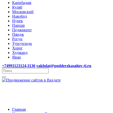
Канибадам
Куляб
Московский
Навобод
Нурек
Пархар
Педжикент
Пяндж
Рогун
Турсунзода
Хорог
Худжанд
Яван
+74991123124,3136
vakhdat@podderzkasaitov-tj.ru
Главная