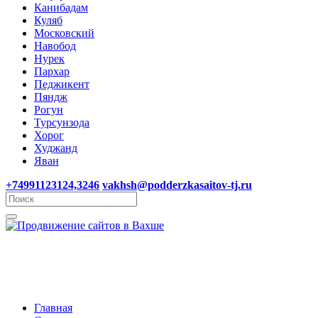
Канибадам
Куляб
Московский
Навобод
Нурек
Пархар
Педжикент
Пяндж
Рогун
Турсунзода
Хорог
Худжанд
Яван
+74991123124,3246
vakhsh@podderzkasaitov-tj.ru
Главная