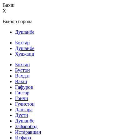
Вахш
X
Выбор города
Душанбе
Бохтар
Душанбе
Худжанд
Бохтар
Бустон
Вахдат
Вахш
Гафуров
Гиссар
Гончи
Гулистон
Дангара
Дусти
Душанбе
Зафаробод
Истаравшан
Исфара