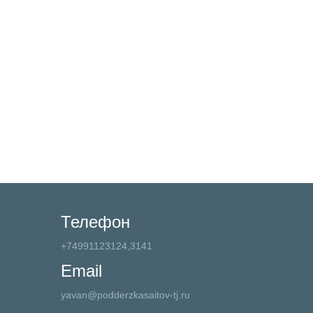
Телефон
+74991123124,3141
Email
yavan@podderzkasaitov-tj.ru