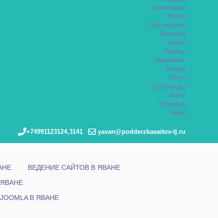
Канибадам
Куляб
Московский
Навобод
Нурек
Пархар
Педжикент
Пяндж
Рогун
Турсунзода
Хорог
Худжанд
Яван
+74991123124,3141
yavan@podderzkasaitov-tj.ru
АНЕ
ВЕДЕНИЕ САЙТОВ В ЯВАНЕ
 ЯВАНЕ
JOOMLA В ЯВАНЕ