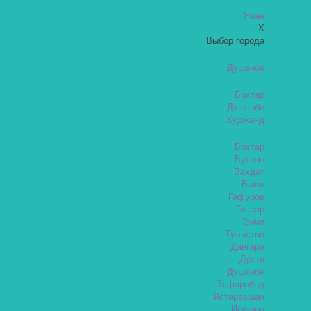
Яван
X
Выбор города
Душанбе
Бохтар
Душанбе
Худжанд
Бохтар
Бустон
Вахдат
Вахш
Гафуров
Гиссар
Гончи
Гулистон
Дангара
Дусти
Душанбе
Зафаробод
Истаравшан
Исфара