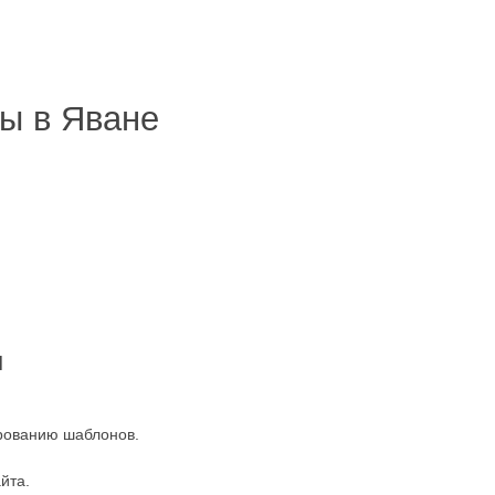
ы в Яване
ы
ированию шаблонов.
йта.