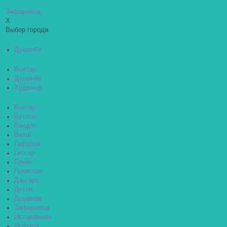
Зафаробод
X
Выбор города
Душанбе
Бохтар
Душанбе
Худжанд
Бохтар
Бустон
Вахдат
Вахш
Гафуров
Гиссар
Гончи
Гулистон
Дангара
Дусти
Душанбе
Зафаробод
Истаравшан
Исфара