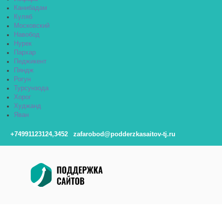
Канибадам
Куляб
Московский
Навобод
Нурек
Пархар
Педжикент
Пяндж
Рогун
Турсунзода
Хорог
Худжанд
Яван
+74991123124,3452
zafarobod@podderzkasaitov-tj.ru