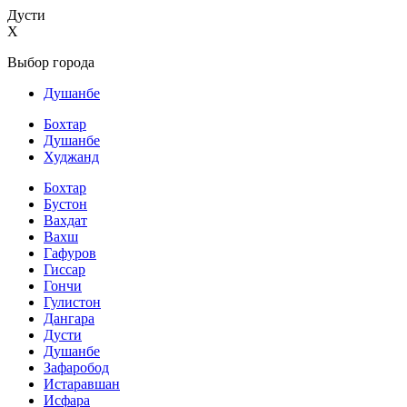
Дусти
X
Выбор города
Душанбе
Бохтар
Душанбе
Худжанд
Бохтар
Бустон
Вахдат
Вахш
Гафуров
Гиссар
Гончи
Гулистон
Дангара
Дусти
Душанбе
Зафаробод
Истаравшан
Исфара