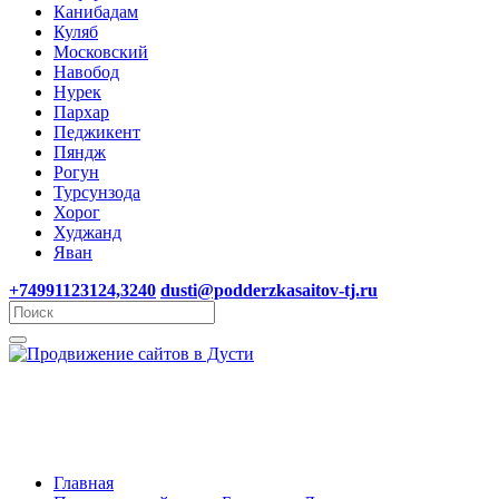
Канибадам
Куляб
Московский
Навобод
Нурек
Пархар
Педжикент
Пяндж
Рогун
Турсунзода
Хорог
Худжанд
Яван
+74991123124,3240
dusti@podderzkasaitov-tj.ru
Главная