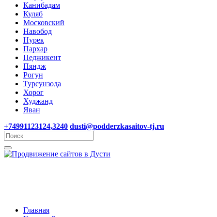
Канибадам
Куляб
Московский
Навобод
Нурек
Пархар
Педжикент
Пяндж
Рогун
Турсунзода
Хорог
Худжанд
Яван
+74991123124,3240
dusti@podderzkasaitov-tj.ru
Главная