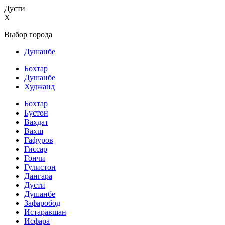
Дусти
X
Выбор города
Душанбе
Бохтар
Душанбе
Худжанд
Бохтар
Бустон
Вахдат
Вахш
Гафуров
Гиссар
Гончи
Гулистон
Дангара
Дусти
Душанбе
Зафаробод
Истаравшан
Исфара