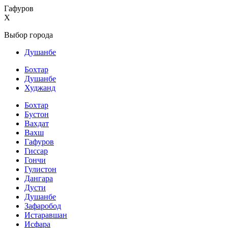
Гафуров
X
Выбор города
Душанбе
Бохтар
Душанбе
Худжанд
Бохтар
Бустон
Вахдат
Вахш
Гафуров
Гиссар
Гончи
Гулистон
Дангара
Дусти
Душанбе
Зафаробод
Истаравшан
Исфара