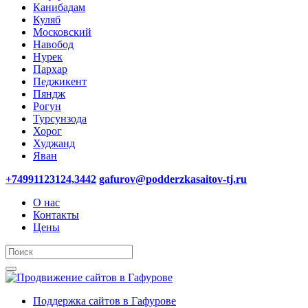
Канибадам
Куляб
Московский
Навобод
Нурек
Пархар
Педжикент
Пяндж
Рогун
Турсунзода
Хорог
Худжанд
Яван
+74991123124,3442
gafurov@podderzkasaitov-tj.ru
О нас
Контакты
Цены
Поддержка сайтов в Гафурове