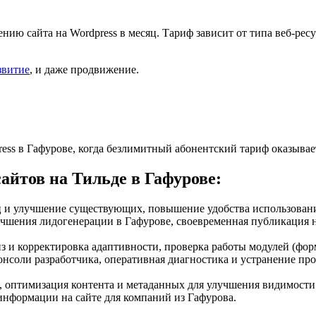
нию сайта на Wordpress в месяц. Тариф зависит от типа веб-ре
звитие
, и даже продвижение.
press в Гафурове, когда безлимитный абонентский тариф оказыв
сайтов на Тильде в Гафурове:
ц и улучшение существующих, повышение удобства использования
учшения лидогенерации в Гафурове, своевременная публикация н
з и корректировка адаптивности, проверка работы модулей (фор
консоли разработчика, оперативная диагностика и устранение пр
оптимизация контента и метаданных для улучшения видимости 
нформации на сайте для компаний из Гафурова.