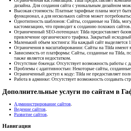
Ограниченная кастомизация: Tilda предоставляет компан
дизайна. Для создания сайта с уникальным дизайном мож
Высокая стоимость: Платные тарифные планы могут быть
функционал, а для нескольких сайтов может потребовать
Однотипность шаблонов: Сайты, созданные на Tilda, могу
кастомизацию, что приводит к созданию похожих сайтов.
Ограниченный SEO-потенциал: Tilda предоставляет базо
привлечение органического трафика. Закрытый исходный к
Маленький объем хостинга: На каждый сайт выделяется 1
Ограничения в масштабировании: Сайты на Tilda имеют м
Зависимость от платформы: Сайты, созданные на Tilda, п
также является недостатком.
Отсутствие бэкенда: Отсутствует возможность работы с д
Проблемы с адаптивностью: Некоторые сайты, созданные 
Ограниченный доступ к коду: Tilda не предоставляет пол
Работа в админке: Отсутствует возможность создавать ст
Дополнительные услуги по сайтам в Га
Администрирование сайтов
.
Ведение сайтов
.
Развитие сайтов
.
Навигация