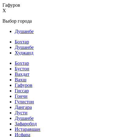
Гафуров
X
Выбор города
Душанбе
Бохтар
Душанбе
Худжанд
Бохтар
Бустон
Вахдат
Вахш
Гафуров
Гиссар
Гончи
Гулистон
Дангара
Дусти
Душанбе
Зафаробод
Истаравшан
Исфара