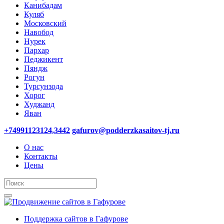
Канибадам
Куляб
Московский
Навобод
Нурек
Пархар
Педжикент
Пяндж
Рогун
Турсунзода
Хорог
Худжанд
Яван
+74991123124,3442
gafurov@podderzkasaitov-tj.ru
О нас
Контакты
Цены
Поддержка сайтов в Гафурове