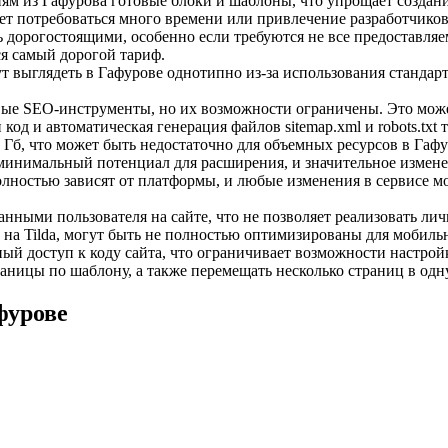
иям из Гафурова готовые блоки и шаблоны, что упрощает создан
ет потребоваться много времени или привлечение разработчиков
 дорогостоящими, особенно если требуются не все предоставл
ся самый дорогой тариф.
т выглядеть в Гафурове однотипно из-за использования стандар
вые SEO-инструменты, но их возможности ограничены. Это може
од и автоматическая генерация файлов sitemap.xml и robots.txt
 Гб, что может быть недостаточно для объемных ресурсов в Гафу
инимальный потенциал для расширения, и значительное изменен
олностью зависят от платформы, и любые изменения в сервисе мо
анными пользователя на сайте, что не позволяет реализовать ли
на Tilda, могут быть не полностью оптимизированы для мобиль
ный доступ к коду сайта, что ограничивает возможности настро
раницы по шаблону, а также перемещать несколько страниц в од
фурове