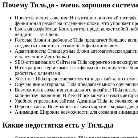
Почему Тильда - очень хорошая систем
Простота использования: Интуитивно понятный интерфей
функционал разбит на отдельные блоки, что упрощает пр
Быстрая разработка: Конструктор представляет собой наб
лендинг — за 1 день.
Готовые блоки и шаблоны: Tilda предлагает большое колич
создавать страницы с различным функционалом.
Адаптивность: Стандартные блоки автоматически адаптир
исключением Zero-блока).
SEO-оптимизация: Сайты на Tilda корректно индексируют
Интеграция с сервисами: Платформа интегрируется с бол
работать с клиентами.
Хостинг: Tilda предоставляет хостинг для сайта, поэтому
Обучающие материалы: Tilda предлагает много обучающи
Возможность создания уникального дизайна: Tilda позво
количеству шаблонов. В Zero Block можно создать авторс
Удобное управление сайтом: Админка Tilda не сложнее, ч
Перенос сайта: Возможность скачать архив с кодами для 
Анимация: Широкие возможности для создания анимаци
Какие недостатки есть у Тильды