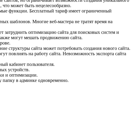
ие сайтов, но ограничивает возможности создания уникального
, что может быть нецелесообразно.
яемые функции. Бесплатный тариф имеет ограниченный
тных шаблонов. Многие веб-мастера не тратят время на
т затруднить оптимизацию сайта для поисковых систем и
 также могут мешать продвижению сайта.
рове.
ие структуры сайта может потребовать создания нового сайта.
гут повлиять на работу сайта. Невозможность экспорта сайта
чный кабинет пользователя.
ных устройств.
йки и оптимизации.
ну папку в админке одновременно.