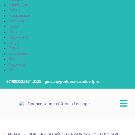
Канибадам
Куляб
Московский
Навобод
Нурек
Пархар
Педжикент
Пяндж
Рогун
Турсунзода
Хорог
Худжанд
Яван
+74991123124,3139
gissar@podderzkasaitov-tj.ru
ГЛАВНАЯ
ПОДДЕРЖКА САЙТОВ НА WORDPRESS В ГИССАРЕ