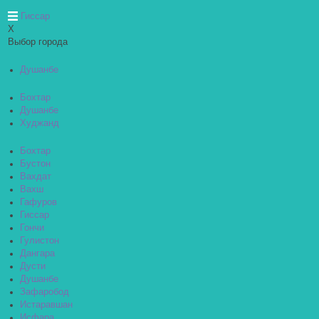
Гиссар
X
Выбор города
Душанбе
Бохтар
Душанбе
Худжанд
Бохтар
Бустон
Вахдат
Вахш
Гафуров
Гиссар
Гончи
Гулистон
Дангара
Дусти
Душанбе
Зафаробод
Истаравшан
Исфара