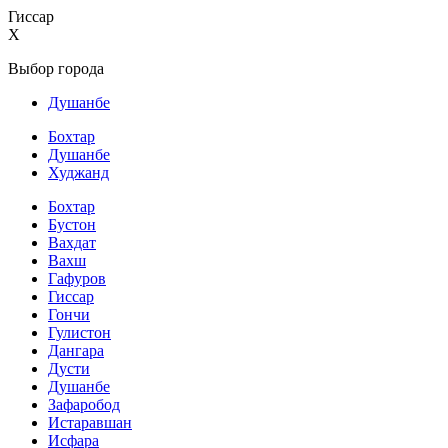
Гиссар
X
Выбор города
Душанбе
Бохтар
Душанбе
Худжанд
Бохтар
Бустон
Вахдат
Вахш
Гафуров
Гиссар
Гончи
Гулистон
Дангара
Дусти
Душанбе
Зафаробод
Истаравшан
Исфара