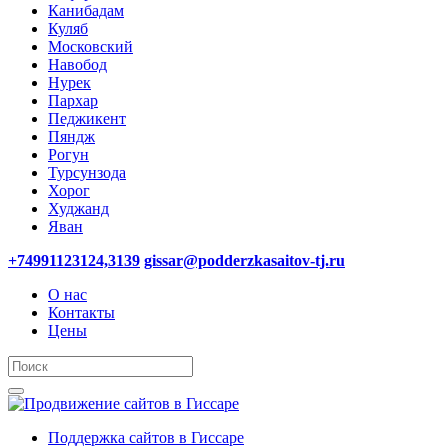
Канибадам
Куляб
Московский
Навобод
Нурек
Пархар
Педжикент
Пяндж
Рогун
Турсунзода
Хорог
Худжанд
Яван
+74991123124,3139
gissar@podderzkasaitov-tj.ru
О нас
Контакты
Цены
Поддержка сайтов в Гиссаре