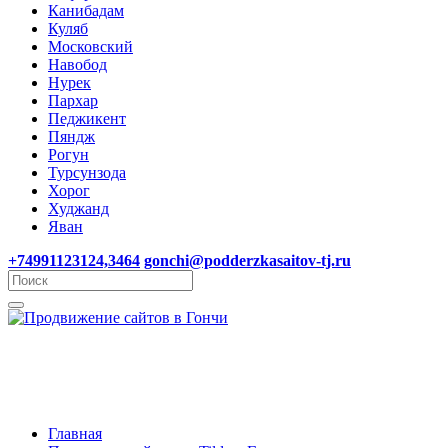
Канибадам
Куляб
Московский
Навобод
Нурек
Пархар
Педжикент
Пяндж
Рогун
Турсунзода
Хорог
Худжанд
Яван
+74991123124,3464
gonchi@podderzkasaitov-tj.ru
Главная