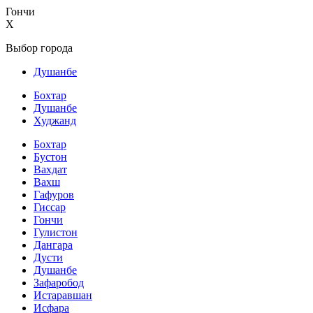
Гончи
X
Выбор города
Душанбе
Бохтар
Душанбе
Худжанд
Бохтар
Бустон
Вахдат
Вахш
Гафуров
Гиссар
Гончи
Гулистон
Дангара
Дусти
Душанбе
Зафаробод
Истаравшан
Исфара