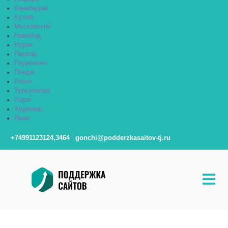
Канибадам
Куляб
Московский
Навобод
Нурек
Пархар
Педжикент
Пяндж
Рогун
Турсунзода
Хорог
Худжанд
Яван
+74991123124,3464
gonchi@podderzkasaitov-tj.ru