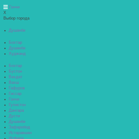
Гончи
X
Выбор города
Душанбе
Бохтар
Душанбе
Худжанд
Бохтар
Бустон
Вахдат
Вахш
Гафуров
Гиссар
Гончи
Гулистон
Дангара
Дусти
Душанбе
Зафаробод
Истаравшан
Исфара