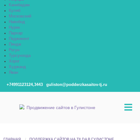
Канибадам
Куляб
Московский
Навобод
Нурек
Пархар
Педжикент
Пяндж
Рогун
Турсунзода
Хорог
Худжанд
Яван
+74991123124,3443
guliston@podderzkasaitov-tj.ru
ГЛАВНАЯ
ПОДДЕРЖКА САЙТОВ НА TILDA В ГУЛИСТОНЕ