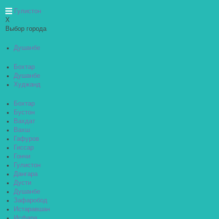
Гулистон
X
Выбор города
Душанбе
Бохтар
Душанбе
Худжанд
Бохтар
Бустон
Вахдат
Вахш
Гафуров
Гиссар
Гончи
Гулистон
Дангара
Дусти
Душанбе
Зафаробод
Истаравшан
Исфара