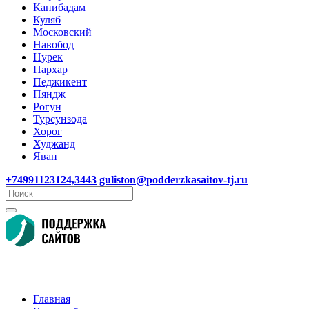
Канибадам
Куляб
Московский
Навобод
Нурек
Пархар
Педжикент
Пяндж
Рогун
Турсунзода
Хорог
Худжанд
Яван
+74991123124,3443
guliston@podderzkasaitov-tj.ru
Главная