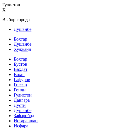
Гулистон
X
Выбор города
Душанбе
Бохтар
Душанбе
Худжанд
Бохтар
Бустон
Вахдат
Вахш
Гафуров
Гиссар
Гончи
Гулистон
Дангара
Дусти
Душанбе
Зафаробод
Истаравшан
Исфара