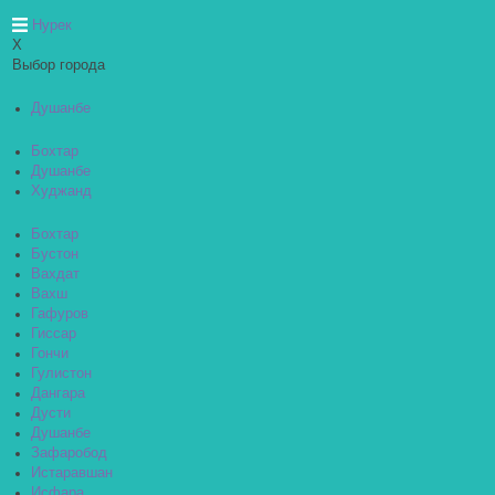
Нурек
X
Выбор города
Душанбе
Бохтар
Душанбе
Худжанд
Бохтар
Бустон
Вахдат
Вахш
Гафуров
Гиссар
Гончи
Гулистон
Дангара
Дусти
Душанбе
Зафаробод
Истаравшан
Исфара