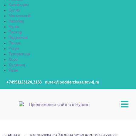
Канибадам
Куляб
Московский
Навобод
Нурек
Пархар
Педжикент
Пяндж
Рогун
Турсунзода
Хорог
Худжанд
Яван
+74991123124,3138
nurek@podderzkasaitov-tj.ru
ГЛАВНАЯ
ПОДДЕРЖКА САЙТОВ НА WORDPRESS В НУРЕКЕ