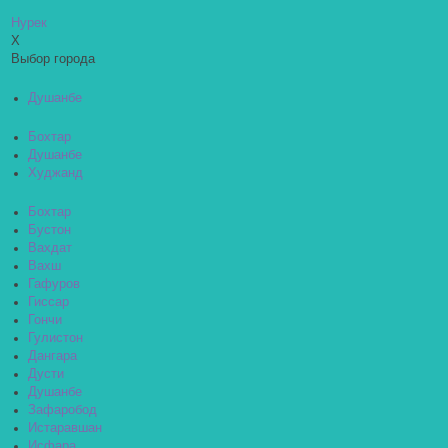
Нурек
X
Выбор города
Душанбе
Бохтар
Душанбе
Худжанд
Бохтар
Бустон
Вахдат
Вахш
Гафуров
Гиссар
Гончи
Гулистон
Дангара
Дусти
Душанбе
Зафаробод
Истаравшан
Исфара