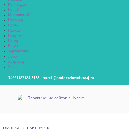
Канибадам
Куляб
Московский
Навобод
Нурек
Пархар
Педжикент
Пяндж
Рогун
Турсунзода
Хорог
Худжанд
Яван
+74991123124,3138
nurek@podderzkasaitov-tj.ru
ГЛАВНАЯ
САЙТ НУРЕК