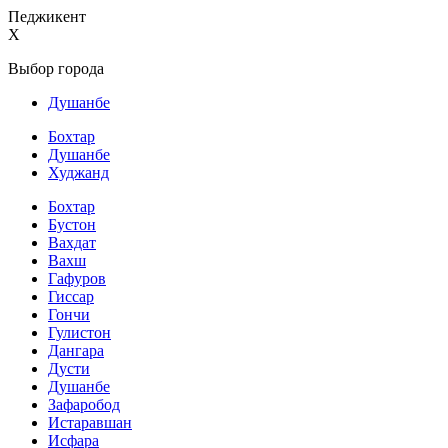
Педжикент
X
Выбор города
Душанбе
Бохтар
Душанбе
Худжанд
Бохтар
Бустон
Вахдат
Вахш
Гафуров
Гиссар
Гончи
Гулистон
Дангара
Дусти
Душанбе
Зафаробод
Истаравшан
Исфара