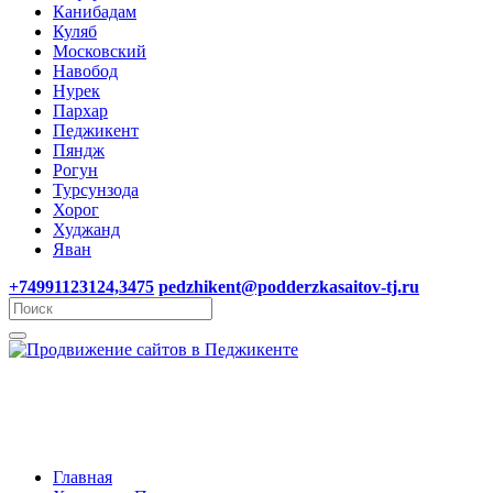
Канибадам
Куляб
Московский
Навобод
Нурек
Пархар
Педжикент
Пяндж
Рогун
Турсунзода
Хорог
Худжанд
Яван
+74991123124,3475
pedzhikent@podderzkasaitov-tj.ru
Главная