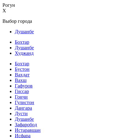
Рогун
X
Выбор города
Душанбе
Бохтар
Душанбе
Худжанд
Бохтар
Бустон
Вахдат
Вахш
Гафуров
Гиссар
Гончи
Гулистон
Дангара
Дусти
Душанбе
Зафаробод
Истаравшан
Исфара