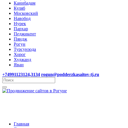
Канибадам
Куляб
Московский
Навобод
Нурек
Пархар
Педжикент
Пяндж
Рогун
Турсунзода
Хорог
Худжанд
Яван
+74991123124,3134
rogun@podderzkasaitov-tj.ru
Главная