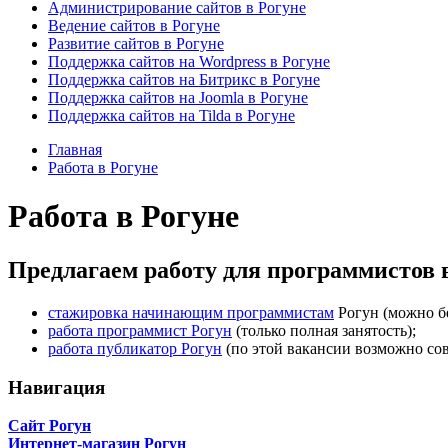
Администрирование сайтов в Рогуне
Ведение сайтов в Рогуне
Развитие сайтов в Рогуне
Поддержка сайтов на Wordpress в Рогуне
Поддержка сайтов на Битрикс в Рогуне
Поддержка сайтов на Joomla в Рогуне
Поддержка сайтов на Tilda в Рогуне
Главная
Работа в Рогуне
Работа в Рогуне
Предлагаем работу для программистов в
стажировка начинающим программистам
Рогун (можно бе
работа программист Рогун
(только полная занятость);
работа публикатор Рогун
(по этой вакансии возможно сов
Навигация
Сайт Рогун
Интернет-магазин Рогун