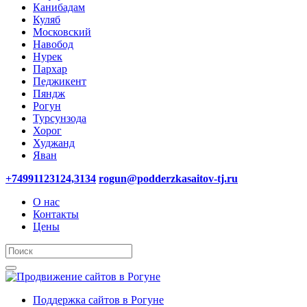
Канибадам
Куляб
Московский
Навобод
Нурек
Пархар
Педжикент
Пяндж
Рогун
Турсунзода
Хорог
Худжанд
Яван
+74991123124,3134
rogun@podderzkasaitov-tj.ru
О нас
Контакты
Цены
Поддержка сайтов в Рогуне