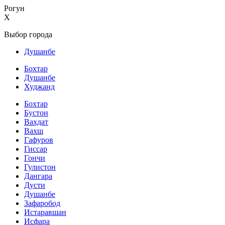
Рогун
X
Выбор города
Душанбе
Бохтар
Душанбе
Худжанд
Бохтар
Бустон
Вахдат
Вахш
Гафуров
Гиссар
Гончи
Гулистон
Дангара
Дусти
Душанбе
Зафаробод
Истаравшан
Исфара