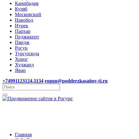
Канибадам
Куляб
Московский
Навобод
Нурек
Пархар
Педжикент
Пяндж
Рогун
Турсунзода
Хорог
Худжанд
Яван
+74991123124,3134
rogun@podderzkasaitov-tj.ru
Главная