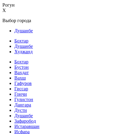
Рогун
X
Выбор города
Душанбе
Бохтар
Душанбе
Худжанд
Бохтар
Бустон
Вахдат
Вахш
Гафуров
Гиссар
Гончи
Гулистон
Дангара
Дусти
Душанбе
Зафаробод
Истаравшан
Исфара