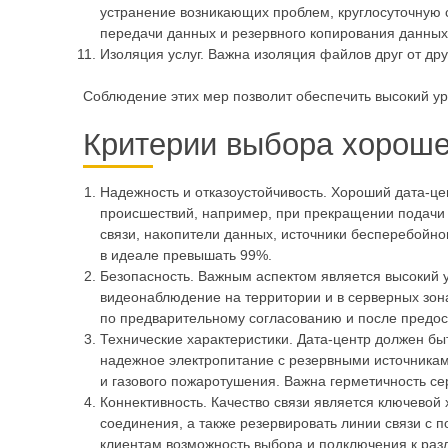
устранение возникающих проблем, круглосуточную 
передачи данных и резервного копирования данных
Изоляция услуг. Важна изоляция файлов друг от дру
Соблюдение этих мер позволит обеспечить высокий уро
Критерии выбора хорошег
Надежность и отказоустойчивость. Хороший дата-це
происшествий, например, при прекращении подачи эл
связи, накопители данных, источники бесперебойн
в идеале превышать 99%.
Безопасность. Важным аспектом является высокий у
видеонаблюдение на территории и в серверных зон
по предварительному согласованию и после предо
Технические характеристики. Дата-центр должен б
надежное электропитание с резервными источникам
и газового пожаротушения. Важна герметичность се
Коннективность. Качество связи является ключевой
соединения, а также резервировать линии связи с п
клиентам возможность выбора и подключения к раз