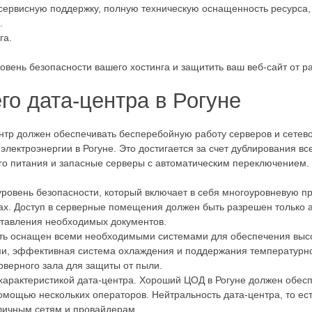
сервисную поддержку, полную техническую оснащенность ресурса,
.
га.
вень безопасности вашего хостинга и защитить ваш веб-сайт от ра
о дата-центра в Рогуне
нтр должен обеспечивать бесперебойную работу серверов и сетево
ектроэнергии в Рогуне. Это достигается за счет дублирования все
ого питания и запасные серверы с автоматическим переключением.
ровень безопасности, который включает в себя многоуровневую пр
ах. Доступ в серверные помещения должен быть разрешен только 
ставления необходимых документов.
ыть оснащен всеми необходимыми системами для обеспечения высо
и, эффективная система охлаждения и поддержания температурно
рверного зала для защиты от пыли.
 характеристикой дата-центра. Хороший ЦОД в Рогуне должен обес
омощью нескольких операторов. Нейтральность дата-центра, то ест
личным сетям и провайдерам.