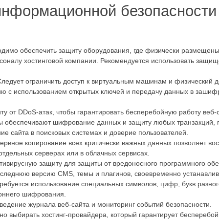
информационной безопасности 
одимо обеспечить защиту оборудования, где физически размещены 
соналу хостинговой компании. Рекомендуется использовать защищ
едует ограничить доступ к виртуальным машинам и физический до
ю с использованием открытых ключей и передачу данных в зашиф
у от DDoS-атак, чтобы гарантировать бесперебойную работу веб-с
 обеспечивают шифрование данных и защиту любых транзакций, пр
ие сайта в поисковых системах и доверие пользователей.
ервное копирование всех критически важных данных позволяет вос
отдельных серверах или в облачных сервисах.
тивирусную защиту для защиты от вредоносного программного обе
следнюю версию CMS, темы и плагинов, своевременно устанавлива
ребуется использование специальных символов, цифр, букв разног
роннего шифрования.
ведение журнала веб-сайта и мониторинг событий безопасности.
жно выбирать хостинг-провайдера, который гарантирует бесперебо