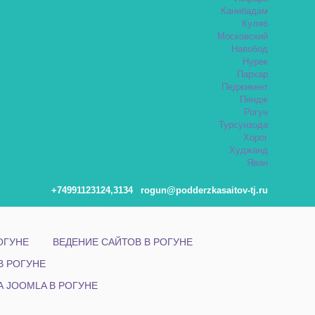
Канибадам
Куляб
Московский
Навобод
Нурек
Пархар
Педжикент
Пяндж
Рогун
Турсунзода
Хорог
Худжанд
Яван
+74991123124,3134
rogun@podderzkasaitov-tj.ru
ОГУНЕ
ВЕДЕНИЕ САЙТОВ В РОГУНЕ
В РОГУНЕ
 JOOMLA В РОГУНЕ