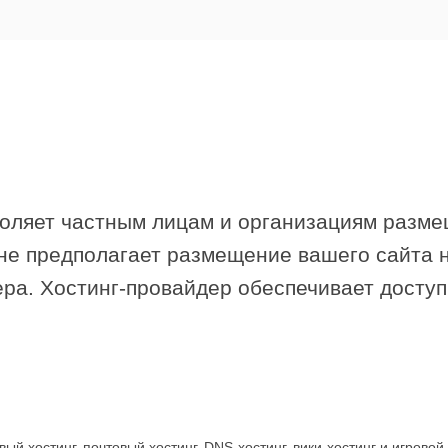
воляет частным лицам и организациям разме
уне предполагает размещение вашего сайта н
ера. Хостинг-провайдер обеспечивает доступ
й хостинг, почтовый хостинг, DNS-хостинг, вики-хостинг и игрово