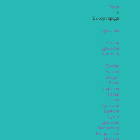
Рогун
X
Выбор города
Душанбе
Бохтар
Душанбе
Худжанд
Бохтар
Бустон
Вахдат
Вахш
Гафуров
Гиссар
Гончи
Гулистон
Дангара
Дусти
Душанбе
Зафаробод
Истаравшан
Исфара