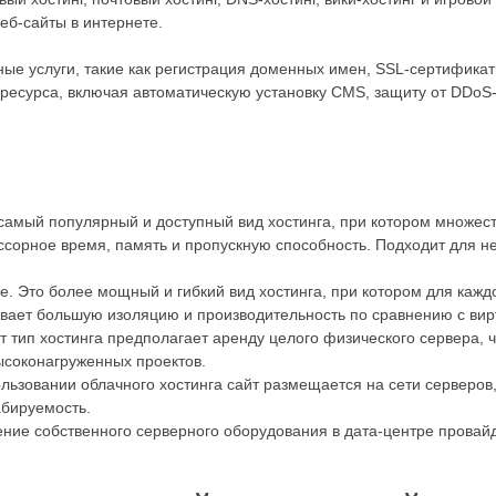
еб-сайты в интернете.
е услуги, такие как регистрация доменных имен, SSL-сертификат
ресурса, включая автоматическую установку CMS, защиту от DDoS-
то самый популярный и доступный вид хостинга, при котором множе
ессорное время, память и пропускную способность. Подходит для н
. Это более мощный и гибкий вид хостинга, при котором для кажд
ает большую изоляцию и производительность по сравнению с вирт
от тип хостинга предполагает аренду целого физического сервера,
ысоконагруженных проектов.
пользовании облачного хостинга сайт размещается на сети серверо
абируемость.
щение собственного серверного оборудования в дата-центре провайд